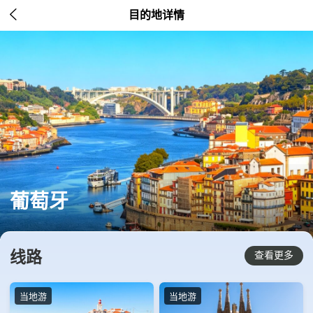

目的地详情
葡萄牙
线路
查看更多
当地游
当地游