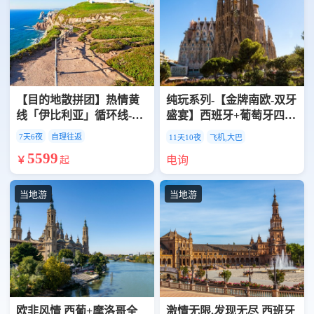
【目的地散拼团】热情黄
纯玩系列-【金牌南欧-双牙
线「伊比利亚」循环线-西
盛宴】西班牙+葡萄牙四星
班牙 葡萄牙7天6晚 马德里
纯玩 11 天 托莱多+龙达
7天6夜
自理往返
11天10夜
飞机,大巴
巴塞罗那 里斯本 悬崖小镇
+米哈斯+辛特拉+罗卡角
5599
电询
￥
起
龙达 罗卡角
+佩尼斯科拉圣家族大教堂
+马德里皇宫+奎尔公园
当地游
当地游
欧非风情 西葡+摩洛哥全
激情无限.发现无尽 西班牙