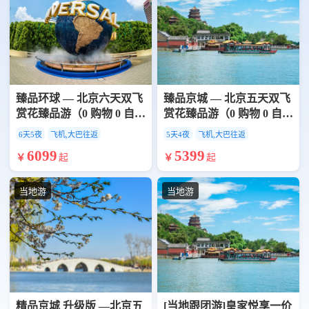
臻品环球 — 北京六天双飞
臻品京城 — 北京五天双飞
赏花臻品游（0 购物 0 自费
赏花臻品游（0 购物 0 自费
0 景交）
0 景交）
6天5夜
飞机,大巴往返
5天4夜
飞机,大巴往返
6099
5399
￥
起
￥
起
当地游
当地游
精品京城 升级版 —北京五
[当地跟团游]皇家悦享一价