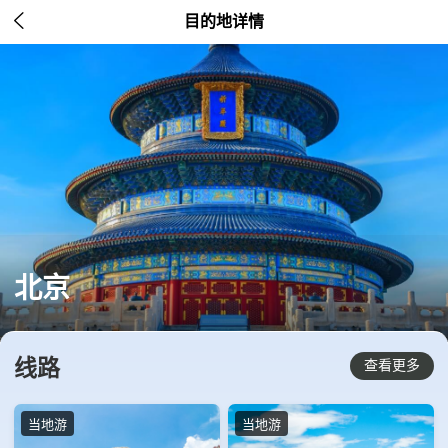

目的地详情
北京
线路
查看更多
当地游
当地游