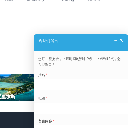
Latvia
Accompanying
Luxembourg
Romania
visa service
毛里求斯
阿联酋