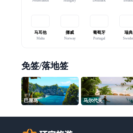
Netherlands
Hungary
Denmark
Irelan
马耳他
挪威
葡萄牙
瑞典
Malta
Norway
Portugal
Swede
免签/落地签
巴厘岛
马尔代夫